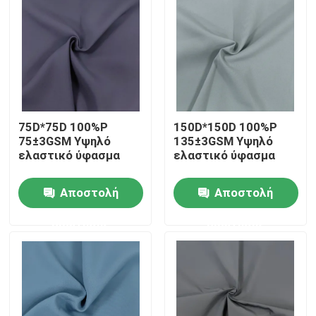
75D*75D 100%P
150D*150D 100%P
75±3GSM Υψηλό
135±3GSM Υψηλό
ελαστικό ύφασμα
ελαστικό ύφασμα
Αποστολή
Αποστολή
Αρχική Σελίδα
ερώτησης
ερώτησης
Προϊόντα
Σχετικά με εμάς