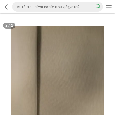
2
/
2