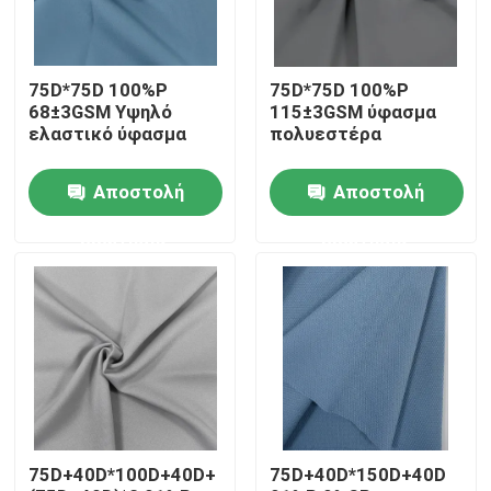
Γύρος εργοστασίων
75D*75D 100%P
75D*75D 100%P
68±3GSM Υψηλό
115±3GSM ύφασμα
Ποιοτικός έλεγχος
ελαστικό ύφασμα
πολυεστέρα
Αποστολή
Αποστολή
επαφή
ερώτησης
ερώτησης
Νέα
Όλες οι περιπτώσεις
Ύφασμα μνήμης πολυεστέρα
75D+40D*100D+40D+
75D+40D*150D+40D
Taffeta πολυεστέρα ύφασμα