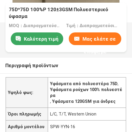
75D*75D 100%P 120±3GSM Πολυεστερικό
ύφασμα
MOQ：Διαπραγματεύσιμος
Τιμή：Διαπραγματεύσιμος
Καλύτερη τιμή
Μας ελάτε σε
επαφή με
Περιγραφή προϊόντων
Υφάσματα από πολυεστέρα 75D
,
Υφάσματα ρούχων 100% πολυεστέ
Υψηλό φως:
ρα
,
Υφάσματα 120GSM για άνδρες
Όροι πληρωμής
L/C, T/T, Western Union
Αριθμό μοντέλου
SPW-YYN-16