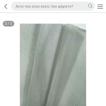
2
/
2