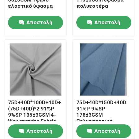
ελαστικό ύφασμα
πολυεστέρα
Γύρος εργοστασίων
Αποστολή
Αποστολή
ερώτησης
ερώτησης
Ποιοτικός έλεγχος
επαφή
Νέα
Όλες οι περιπτώσεις
75D+40D*100D+40D+
75D+40D*150D+40D
(75D+40D)*2 91%P
91%P 9%SP
9%SP 135±3GSM 4-
178±3GSM
Ύφασμα μνήμης πολυεστέρα
Way spandex Fabric
Πολυεστερικό
ύφασμα
Αποστολή
Αποστολή
Taffeta πολυεστέρα ύφασμα