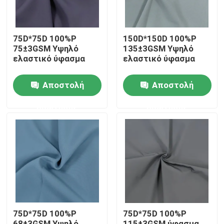
75D*75D 100%P
150D*150D 100%P
75±3GSM Υψηλό
135±3GSM Υψηλό
ελαστικό ύφασμα
ελαστικό ύφασμα
Αποστολή
Αποστολή
ερώτησης
ερώτησης
Αρχική Σελίδα
Προϊόντα
75D*75D 100%P
75D*75D 100%P
Σχετικά με εμάς
68±3GSM Υψηλό
115±3GSM ύφασμα