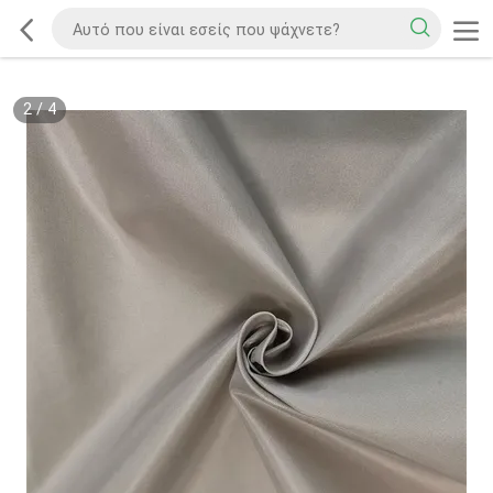
2
/
4