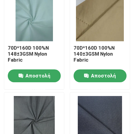
70D*160D 100%N
70D*160D 100%N
148±3GSM Nylon
140±3GSM Nylon
Fabric
Fabric
Αποστολή
Αποστολή
ερώτησης
ερώτησης
Αρχική Σελίδα
Προϊόντα
Σχετικά με εμάς