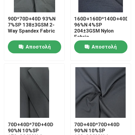
Γύρος εργοστασίων
90D*70D+40D 93%N
160D+160D*140D+40D+1
7%SP 138±3GSM 2-
96%N 4%SP
Way Spandex Fabric
204±3GSM Nylon
Ποιοτικός έλεγχος
Fabric
Αποστολή
Αποστολή
επαφή
ερώτησης
ερώτησης
Νέα
Όλες οι περιπτώσεις
Ύφασμα μνήμης πολυεστέρα
70D+40D*70D+40D
70D+40D*70D+40D
90%N 10%SP
90%N 10%SP
Taffeta πολυεστέρα ύφασμα