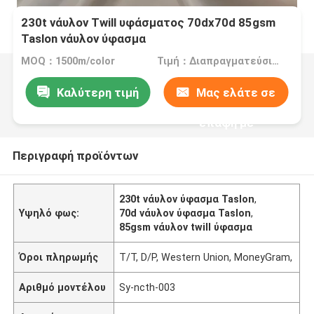
230t νάυλον Twill υφάσματος 70dx70d 85gsm
Taslon νάυλον ύφασμα
MOQ：1500m/color
Τιμή：Διαπραγματεύσιμος
Καλύτερη τιμή
Μας ελάτε σε
επαφή με
Περιγραφή προϊόντων
230t νάυλον ύφασμα Taslon
,
Υψηλό φως:
70d νάυλον ύφασμα Taslon
,
85gsm νάυλον twill ύφασμα
Όροι πληρωμής
T/T, D/P, Western Union, MoneyGram,
Αριθμό μοντέλου
Sy-ncth-003